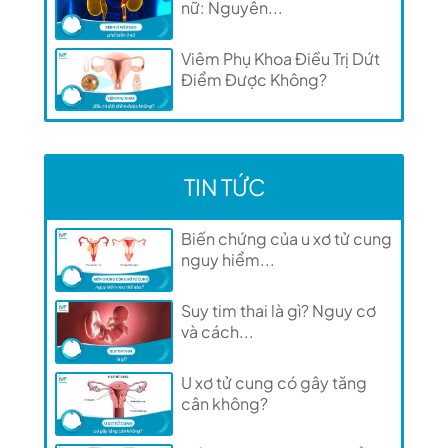
nữ: Nguyên...
Viêm Phụ Khoa Điều Trị Dứt
Điểm Được Không?
TIN TỨC
Biến chứng của u xơ tử cung
nguy hiểm...
Suy tim thai là gì? Nguy cơ
và cách...
U xơ tử cung có gây tăng
cân không?