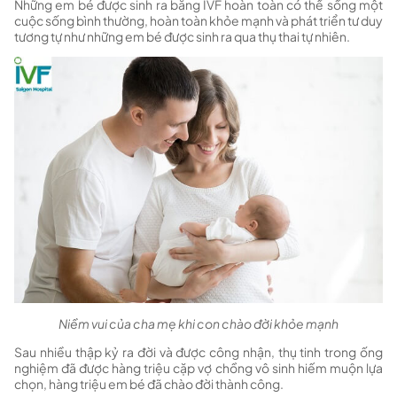
Những em bé được sinh ra bằng IVF hoàn toàn có thể sống một
cuộc sống bình thường, hoàn toàn khỏe mạnh và phát triển tư duy
tương tự như những em bé được sinh ra qua thụ thai tự nhiên.
Niềm vui của cha mẹ khi con chào đời khỏe mạnh
Sau nhiều thập kỷ ra đời và được công nhận, thụ tinh trong ống
nghiệm đã được hàng triệu cặp vợ chồng vô sinh hiếm muộn lựa
chọn, hàng triệu em bé đã chào đời thành công.