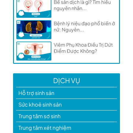
Bế sản dịch là gì? Tìm hiểu
nguyên nhân...
Bệnh lý niệu đạo phổ biến ở
nữ: Nguyên...
Viêm Phụ Khoa Điều Trị Dứt
Điểm Được Không?
DỊCH VỤ
Hỗ trợ sinh sản
Sức khoẻ sinh sản
Trung tâm sơ sinh
Trung tâm xét nghiệm