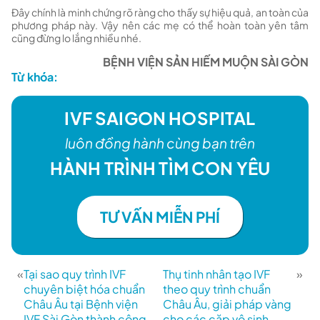
Đây chính là minh chứng rõ ràng cho thấy sự hiệu quả, an toàn của
phương pháp này. Vậy nên các mẹ có thể hoàn toàn yên tâm
cũng đừng lo lắng nhiều nhé.
BỆNH VIỆN SẢN HIẾM MUỘN SÀI GÒN
Từ khóa:
IVF SAIGON HOSPITAL
luôn đồng hành cùng bạn trên
HÀNH TRÌNH TÌM CON YÊU
TƯ VẤN MIỄN PHÍ
«
Tại sao quy trình IVF
Thụ tinh nhân tạo IVF
»
chuyên biệt hóa chuẩn
theo quy trình chuẩn
Châu Âu tại Bệnh viện
Châu Âu, giải pháp vàng
IVF Sài Gòn thành công
cho các cặp vô sinh