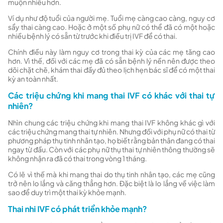
muộn nhiều hơn.
Ví dụ như độ tuổi của người mẹ. Tuổi mẹ càng cao càng, nguy cơ
sẩy thai càng cao. Hoặc ở một số phụ nữ có thể đã có một hoặc
nhiều bệnh lý có sẵn từ trước khi điều trị IVF để có thai.
Chính điều này làm nguy cơ trong thai kỳ của các mẹ tăng cao
hơn. Vì thế, đối với các mẹ đã có sẵn bệnh lý nền nên được theo
dõi chặt chẽ, khám thai đầy đủ theo lịch hẹn bác sĩ để có một thai
kỳ an toàn nhất.
Các triệu chứng khi mang thai IVF có khác với thai tự
nhiên?
Nhìn chung các triệu chứng khi mang thai IVF không khác gì với
các triệu chứng mang thai tự nhiên. Nhưng đối với phụ nữ có thai từ
phương pháp thụ tinh nhân tạo, họ biết rằng bản thân đang có thai
ngay từ đầu. Còn với các phụ nữ thụ thai tự nhiên thông thường sẽ
không nhận ra đã có thai trong vòng 1 tháng.
Có lẽ vì thế mà khi mang thai do thụ tinh nhân tạo, các mẹ cũng
trở nên lo lắng và căng thẳng hơn. Đặc biệt là lo lắng về việc làm
sao để duy trì một thai kỳ khỏe mạnh.
Thai nhi IVF có phát triển khỏe mạnh?