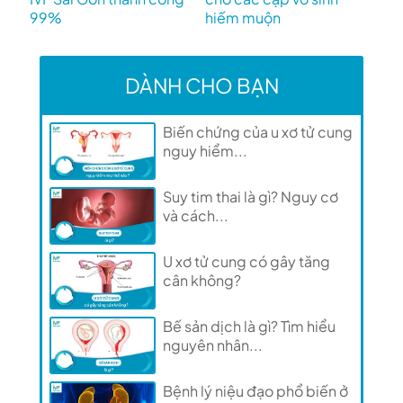
99%
hiếm muộn
DÀNH CHO BẠN
Biến chứng của u xơ tử cung
nguy hiểm...
Suy tim thai là gì? Nguy cơ
và cách...
U xơ tử cung có gây tăng
cân không?
Bế sản dịch là gì? Tìm hiểu
nguyên nhân...
Bệnh lý niệu đạo phổ biến ở