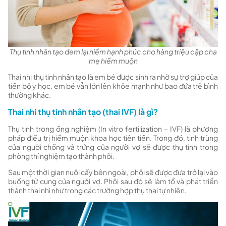
Thụ tinh nhân tạo đem lại niềm hạnh phúc cho hàng triệu cặp cha
mẹ hiếm muộn
Thai nhi thụ tinh nhân tạo là em bé được sinh ra nhờ sự trợ giúp của
tiến bộ y học, em bé vẫn lớn lên khỏe mạnh như bao đứa trẻ bình
thường khác.
Thai nhi thụ tinh nhân tạo (thai IVF) là gì?
Thụ tinh trong ống nghiệm (In vitro fertilization – IVF) là phương
pháp điều trị hiếm muộn khoa học tiên tiến. Trong đó, tinh trùng
của người chồng và trứng của người vợ sẽ được thụ tinh trong
phòng thí nghiệm tạo thành phôi.
Sau một thời gian nuôi cấy bên ngoài, phôi sẽ được đưa trở lại vào
buồng tử cung của người vợ. Phôi sau đó sẽ làm tổ và phát triển
thành thai nhi như trong các trường hợp thụ thai tự nhiên.