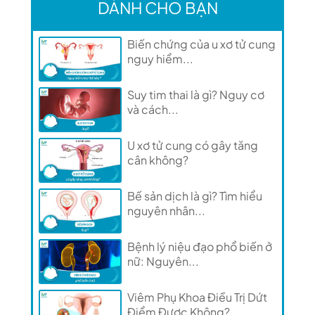
DÀNH CHO BẠN
Biến chứng của u xơ tử cung
nguy hiểm...
Suy tim thai là gì? Nguy cơ
và cách...
U xơ tử cung có gây tăng
cân không?
Bế sản dịch là gì? Tìm hiểu
nguyên nhân...
Bệnh lý niệu đạo phổ biến ở
nữ: Nguyên...
Viêm Phụ Khoa Điều Trị Dứt
Điểm Được Không?