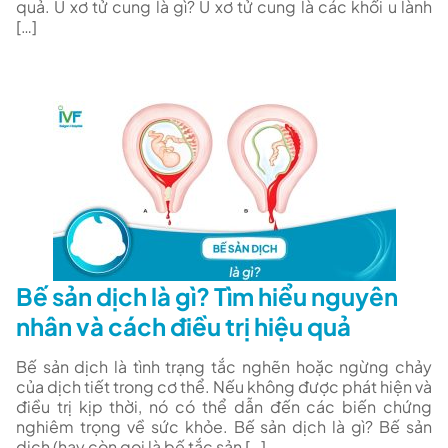
quả. U xơ tử cung là gì? U xơ tử cung là các khối u lành
[…]
Bế sản dịch là gì? Tìm hiểu nguyên
nhân và cách điều trị hiệu quả
Bế sản dịch là tình trạng tắc nghẽn hoặc ngừng chảy
của dịch tiết trong cơ thể. Nếu không được phát hiện và
điều trị kịp thời, nó có thể dẫn đến các biến chứng
nghiêm trọng về sức khỏe. Bế sản dịch là gì? Bế sản
dịch (hay còn gọi là bế tắc sản […]