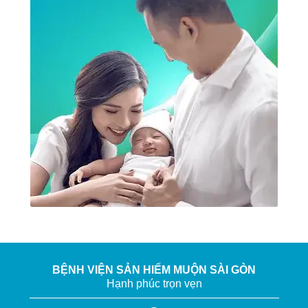
BỆNH VIỆN SẢN HIẾM MUỘN SÀI GÒN
Hạnh phúc trọn vẹn