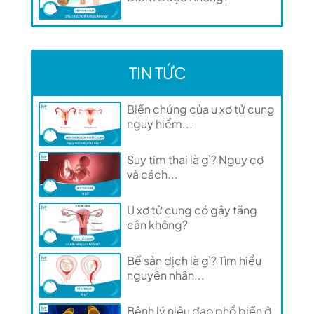
TIN TỨC
Biến chứng của u xơ tử cung
nguy hiểm...
Suy tim thai là gì? Nguy cơ
và cách...
U xơ tử cung có gây tăng
cân không?
Bế sản dịch là gì? Tìm hiểu
nguyên nhân...
Bệnh lý niệu đạo phổ biến ở