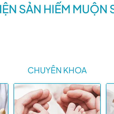
Khoa nam học
Thương hiệu
 SÀI GÒN
CHUYÊN KHOA