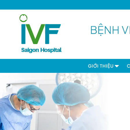
GIỚI THIỆU
Câu chuyện IV
Tầm nhìn - Sứ m
trị cốt lõi
Nghiên cứu & T
Hoạt động cộ
Hợp tác quốc 