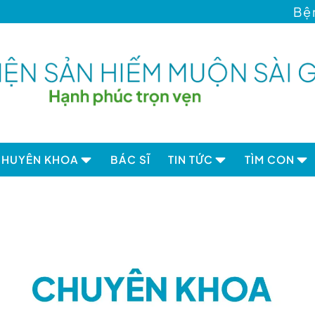
Bệnh viện đa
CHUYÊN KHOA
BÁC SĨ
TIN TỨC
TÌM CON
F SÀI GÒN
Hỗ trợ sinh sản
Dành cho bạn
Video hà
ệnh - Giá
Sức khỏe sinh sản
Tin nổi bật
Hành trì
Trung tâm sơ sinh
Kiến thức Chuyên khoa
hành tựu
Trung tâm xét nghiệm
Hỏi - Đáp
ng đồng
Lưu trữ trứng, tinh trùng
Video
tế