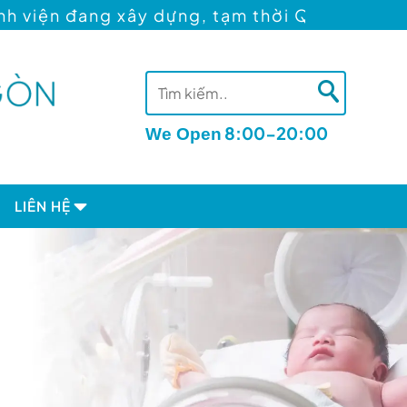
ng xây dựng, tạm thời Quý khách có thể khá
8:00-20:00
We Open
LIÊN HỆ
nh trình tìm con
Đặt lịch tư vấn
nh tìm con
Địa chỉ
Tuyển dụng