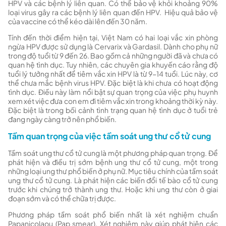
HPV và các bệnh lý liên quan. Có thể bảo vệ khỏi khoảng 90%
loại virus gây ra các bệnh lý liên quan đến HPV.
Hiệu quả bảo vệ
của vaccine có thể kéo dài lên đến 30 năm
.
Tính đến thời điểm hiện tại, Việt Nam có hai loại vắc xin phòng
ngừa HPV được sử dụng là Cervarix và Gardasil. Dành cho phụ nữ
trong độ tuổi từ 9 đến 26. Bao gồm cả những người đã và chưa có
quan hệ tình dục. Tuy nhiên, các chuyên gia khuyến cáo rằng độ
tuổi lý tưởng nhất để tiêm vắc xin HPV là từ 9-14 tuổi. Lúc này, cơ
thể chưa mắc bệnh virus HPV. Đặc biệt là khi chưa có hoạt động
tình dục. Điều này làm nổi bật sự quan trọng của việc phụ huynh
xem xét việc đưa con em đi tiêm vắc xin trong khoảng thời kỳ này.
Đặc biệt là trong bối cảnh tình trạng quan hệ tình dục ở tuổi trẻ
đang ngày càng trở nên phổ biến.
Tầm quan trọng của việc tầm soát ung thư cổ tử cung
Tầm soát ung thư cổ tử cung là một phương pháp quan trọng. Để
phát hiện và điều trị sớm bệnh ung thư cổ tử cung, một trong
những loại ung thư phổ biến ở phụ nữ. Mục tiêu chính của tầm soát
ung thư cổ tử cung. Là phát hiện các biến đổi tế bào cổ tử cung
trước khi chúng trở thành ung thư. Hoặc khi ung thư còn ở giai
đoạn sớm và có thể chữa trị được.
Phương pháp tầm soát phổ biến nhất là xét nghiệm chuẩn
Papanicolaou (Pap smear). Xét nghiệm này giúp phát hiện các