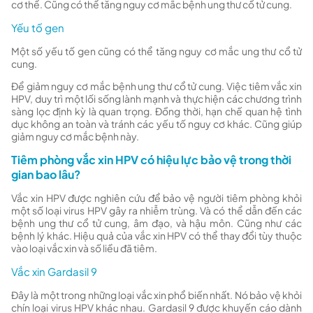
cơ thể. Cũng có thể tăng nguy cơ mắc bệnh ung thư cổ tử cung.
Yếu tố gen
Một số yếu tố gen cũng có thể tăng nguy cơ mắc ung thư cổ tử
cung.
Để giảm nguy cơ mắc bệnh ung thư cổ tử cung. Việc tiêm vắc xin
HPV, duy trì một lối sống lành mạnh và thực hiện các chương trình
sàng lọc định kỳ là quan trọng. Đồng thời, hạn chế quan hệ tình
dục không an toàn và tránh các yếu tố nguy cơ khác. Cũng giúp
giảm nguy cơ mắc bệnh này.
Tiêm phòng vắc xin HPV có hiệu lực bảo vệ trong thời
gian bao lâu?
Vắc xin HPV được nghiên cứu để bảo vệ người tiêm phòng khỏi
một số loại virus HPV gây ra nhiễm trùng. Và có thể dẫn đến các
bệnh ung thư cổ tử cung, âm đạo, và hậu môn. Cũng như các
bệnh lý khác. Hiệu quả của vắc xin HPV có thể thay đổi tùy thuộc
vào loại vắc xin và số liều đã tiêm.
Vắc xin Gardasil 9
Đây là một trong những loại vắc xin phổ biến nhất. Nó bảo vệ khỏi
chín loại virus HPV khác nhau. Gardasil 9 được khuyến cáo dành