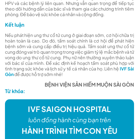
HPV và các bệnh lý liên quan. Nhưng vẫn quan trọng để tiếp tục
theo dõi hướng dẫn của bác sĩ và tham gia các chương trình tiêm
phòng. Để bảo vệ sức khỏe cá nhân và cộng đồng.
Kết luận
Nếu phát hiện ung thư cổ tử cung ở giai đoạn sớm, cơ hội chữa trị
hoàn toàn là cao. Do đó, tầm soát chính là cơ hội để phát hiện
bệnh sớm và cung cấp điều trị hiệu quả. Tầm soát ung thư cổ tử
cung đóng vai trò quan trọng trong việc giảm tỷ lệ mắc bệnh và tử
vong do ung thư cổ tử cung. Phụ nữ nên thường xuyên thảo luận
với bác sĩ của mình. Để xác định kế hoạch tầm soát phù hợp với
tình trạng sức khỏe và lịch sử y tế cá nhân của họ. Liên hệ
IVF Sài
Gòn
để được hỗ trợ sớm nhé!
BỆNH VIỆN SẢN HIẾM MUỘN SÀI GÒN
Từ khóa:
IVF SAIGON HOSPITAL
luôn đồng hành cùng bạn trên
HÀNH TRÌNH TÌM CON YÊU