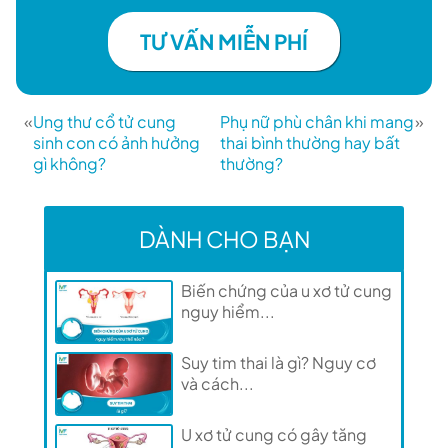
TƯ VẤN MIỄN PHÍ
«
Ung thư cổ tử cung
Phụ nữ phù chân khi mang
»
sinh con có ảnh hưởng
thai bình thường hay bất
gì không?
thường?
DÀNH CHO BẠN
Biến chứng của u xơ tử cung
nguy hiểm...
Suy tim thai là gì? Nguy cơ
và cách...
U xơ tử cung có gây tăng