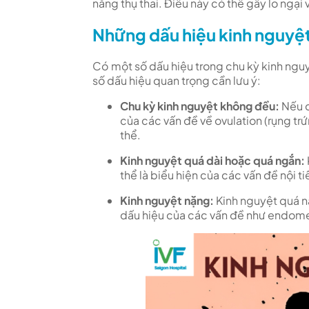
năng thụ thai. Điều này có thể gây lo ngại 
Những dấu hiệu kinh nguyệt 
Có một số dấu hiệu trong chu kỳ kinh nguy
số dấu hiệu quan trọng cần lưu ý:
Chu kỳ kinh nguyệt không đều:
Nếu c
của các vấn đề về ovulation (rụng t
thể.
Kinh nguyệt quá dài hoặc quá ngắn:
thể là biểu hiện của các vấn đề nội t
Kinh nguyệt nặng:
Kinh nguyệt quá n
dấu hiệu của các vấn đề như endomet