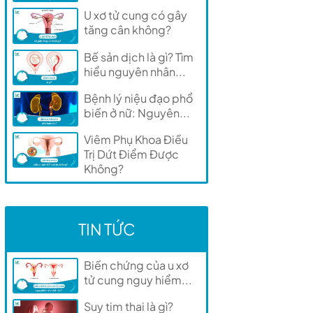
U xơ tử cung có gây
tăng cân không?
Bế sản dịch là gì? Tìm
hiểu nguyên nhân...
Bệnh lý niệu đạo phổ
biến ở nữ: Nguyên...
Viêm Phụ Khoa Điều
Trị Dứt Điểm Được
Không?
TIN TỨC
Biến chứng của u xơ
tử cung nguy hiểm...
Suy tim thai là gì?