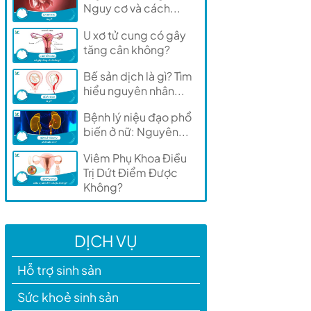
Nguy cơ và cách...
U xơ tử cung có gây
tăng cân không?
Bế sản dịch là gì? Tìm
hiểu nguyên nhân...
Bệnh lý niệu đạo phổ
biến ở nữ: Nguyên...
Viêm Phụ Khoa Điều
Trị Dứt Điểm Được
Không?
DỊCH VỤ
Hỗ trợ sinh sản
Sức khoẻ sinh sản