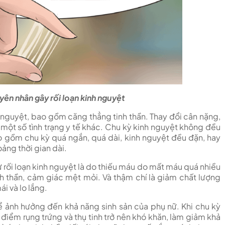
yên nhân gây rối loạn kinh nguyệt
h nguyệt, bao gồm căng thẳng tinh thần. Thay đổi cân nặng,
c một số tình trạng y tế khác. Chu kỳ kinh nguyệt không đều
ao gồm chu kỳ quá ngắn, quá dài, kinh nguyệt đều đặn, hay
ảng thời gian dài.
ừ rối loạn kinh nguyệt là do thiếu máu do mất máu quá nhiều
h thần, cảm giác mệt mỏi. Và thậm chí là giảm chất lượng
i và lo lắng.
hể ảnh hưởng đến khả năng sinh sản của phụ nữ. Khi chu kỳ
 điểm rụng trứng và thụ tinh trở nên khó khăn, làm giảm khả