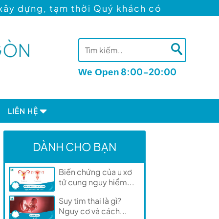
i Quý khách có thể khám Hiếm muộn tại địa 
8:00-20:00
We Open
LIÊN HỆ
nh trình tìm con
Đặt lịch tư vấn
DÀNH CHO BẠN
nh tìm con
Địa chỉ
Tuyển dụng
Biến chứng của u xơ
tử cung nguy hiểm...
Suy tim thai là gì?
Nguy cơ và cách...