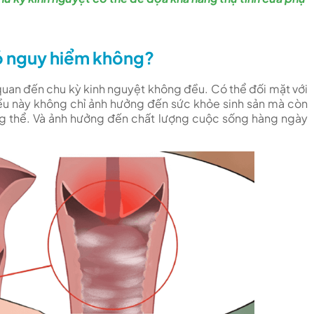
Khoa nam học
Thương hiệu
 SÀI GÒN
có nguy hiểm không?
 quan đến chu kỳ kinh nguyệt không đều. Có thể đối mặt với
iều này không chỉ ảnh hưởng đến sức khỏe sinh sản mà còn
ng thể. Và ảnh hưởng đến chất lượng cuộc sống hàng ngày