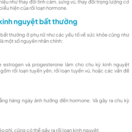
iệu như thay đổi tình cảm, sưng vú, thay đổi trọng lượng cơ
biểu hiện của rối loạn hormone.
kinh nguyệt bất thường
 bất thường ở phụ nữ như các yếu tố về sức khỏe cũng như
 là một số nguyên nhân chính:
ne estrogen và progesterone làm cho chu kỳ kinh nguyệt
m rối loạn tuyến yên, rối loạn tuyến vú, hoặc các vấn đề
 thẳng hàng ngày ảnh hưởng đến hormone. Và gây ra chu kỳ
 phì, cũng có thể gây ra rối loạn kinh nguyệt.