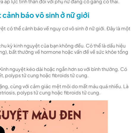
và áp lực tinh thần đối với phụ nữ đang cố gắng có thai.
cảnh báo vô sinh ở nữ giới
ệt có thể cảnh báo về nguy cơ vô sinh ở nữ giới. Đây là một
hu kỳ kinh nguyệt của bạn không đều. Có thể là dấu hiệu
rứng), bất thường về hormone hoặc vấn đề về sức khỏe tổng
Kinh nguyệt kéo dài hoặc ngắn hơn so với bình thường. Có
iết, polyps tử cung hoặc fibroids tử cung.
ặng, cùng với cảm giác mệt mỏi do mất máu quá nhiều. Là
riosis, polyps tử cung hoặc fibroids tử cung.