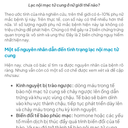
Lạc nội mạc tử cung ở nữ giới thế nào?
Theo ước tính của nhà nghiên cứu, trên thế giới có 6-10% phụ nữ
mắc bệnh lý này. Trên thực tế, con số này có thể nhiều hơn thế
nữa. Vì số lượng người phụ nữ mắc bệnh hiện này lại không có
triệu chứng để phát hiện. Chúng có thể gây ra 2 biến chứng trứng
quan trọng là: vô sinh và ung thư. Đây là 2 biến chứng nguy hiểm
nhất hiện nay.
Một số nguyên nhân dẫn đến tình trạng lạc nội mạc tử
cung
Hiện nay, chưa có bác sĩ tìm ra được nguyên nhân của bệnh rõ
ràng. Nhưng vẫn còn có một số cơ chế được xem xét và đề cập
như sau:
Kinh nguyệt bị trào ngược:
dòng máu trong tế
bào nội mạc tử cung sẽ chảy ngược lên ống dẫn
trứng và khu vực vùng chậu. Tế bào sẽ bám dính
vào khu vực thành chậu, tiếp tục phát triển dày lên
và chảy máu trong chu kỳ kinh nguyệt.
Biến đổi tế bào phúc mạc:
hormone hoặc các yếu
tố miễn dịch bị thúc đẩy quá trình biến đổi của tế
bào. Và sau đó trở thành tế bào nội mạc tử cung