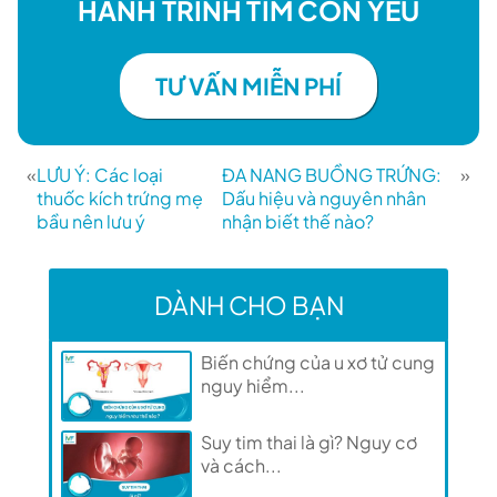
HÀNH TRÌNH TÌM CON YÊU
TƯ VẤN MIỄN PHÍ
«
LƯU Ý: Các loại
ĐA NANG BUỒNG TRỨNG:
»
thuốc kích trứng mẹ
Dấu hiệu và nguyên nhân
bầu nên lưu ý
nhận biết thế nào?
DÀNH CHO BẠN
Biến chứng của u xơ tử cung
nguy hiểm...
Suy tim thai là gì? Nguy cơ
và cách...