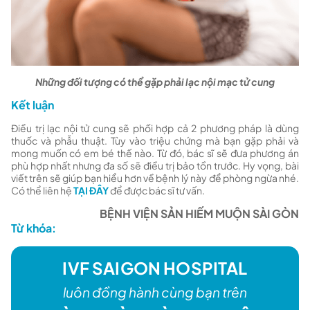
Những đối tượng có thể gặp phải lạc nội mạc tử cung
Kết luận
Điều trị lạc nội tử cung sẽ phối hợp cả 2 phương pháp là dùng
thuốc và phẫu thuật. Tùy vào triệu chứng mà bạn gặp phải và
mong muốn có em bé thế nào. Từ đó, bác sĩ sẽ đưa phương án
phù hợp nhất nhưng đa số sẽ điều trị bảo tồn trước. Hy vọng, bài
viết trên sẽ giúp bạn hiểu hơn về bệnh lý này để phòng ngừa nhé.
Có thể liên hệ
TẠI ĐÂY
để được bác sĩ tư vấn.
BỆNH VIỆN SẢN HIẾM MUỘN SÀI GÒN
Từ khóa:
IVF SAIGON HOSPITAL
luôn đồng hành cùng bạn trên