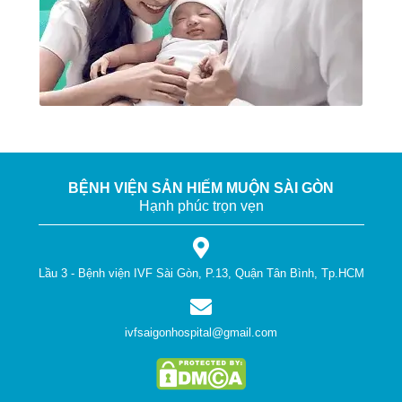
BỆNH VIỆN SẢN HIẾM MUỘN SÀI GÒN
Hạnh phúc trọn vẹn
Lầu 3 - Bệnh viện IVF Sài Gòn, P.13, Quận Tân Bình, Tp.HCM
ivfsaigonhospital@gmail.com