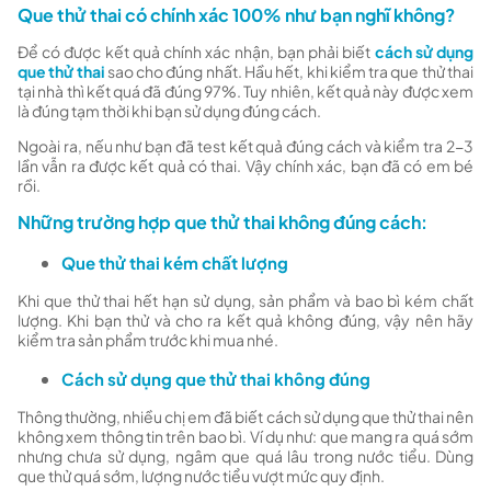
Que thử thai có chính xác 100% như bạn nghĩ không?
Để có được kết quả chính xác nhận, bạn phải biết
cách sử dụng
que thử thai
sao cho đúng nhất. Hầu hết, khi kiểm tra que thử thai
tại nhà thì kết quá đã đúng 97%. Tuy nhiên, kết quả này được xem
là đúng tạm thời khi bạn sử dụng đúng cách.
Ngoài ra, nếu như bạn đã test kết quả đúng cách và kiểm tra 2-3
lần vẫn ra được kết quả có thai. Vậy chính xác, bạn đã có em bé
rồi.
Những trường hợp que thử thai không đúng cách:
Que thử thai kém chất lượng
Khi que thử thai hết hạn sử dụng, sản phẩm và bao bì kém chất
lượng. Khi bạn thử và cho ra kết quả không đúng, vậy nên hãy
kiểm tra sản phẩm trước khi mua nhé.
Cách sử dụng que thử thai không đúng
Thông thường, nhiều chị em đã biết cách sử dụng que thử thai nên
không xem thông tin trên bao bì. Ví dụ như: que mang ra quá sớm
nhưng chưa sử dụng, ngâm que quá lâu trong nước tiểu. Dùng
que thử quá sớm, lượng nước tiểu vượt mức quy định.