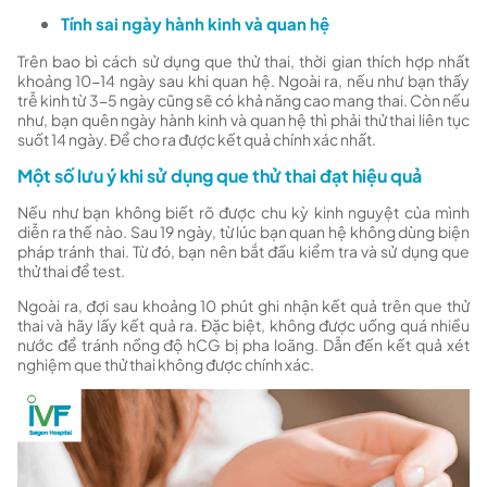
Tính sai ngày hành kinh và quan hệ
Trên bao bì cách sử dụng que thử thai, thời gian thích hợp nhất
khoảng 10-14 ngày sau khi quan hệ. Ngoài ra, nếu như bạn thấy
trễ kinh từ 3-5 ngày cũng sẽ có khả năng cao mang thai. Còn nếu
như, bạn quên ngày hành kinh và quan hệ thì phải thử thai liên tục
suốt 14 ngày. Để cho ra được kết quả chính xác nhất.
Một số lưu ý khi sử dụng que thử thai đạt hiệu quả
Nếu như bạn không biết rõ được chu kỳ kinh nguyệt của mình
diễn ra thế nào. Sau 19 ngày, từ lúc bạn quan hệ không dùng biện
pháp tránh thai. Từ đó, bạn nên bắt đầu kiểm tra và sử dụng que
thử thai để test.
Ngoài ra, đợi sau khoảng 10 phút ghi nhận kết quả trên que thử
thai và hãy lấy kết quả ra. Đặc biệt, không được uống quá nhiều
nước để tránh nồng độ hCG bị pha loãng. Dẫn đến kết quả xét
nghiệm que thử thai không được chính xác.