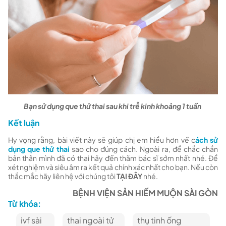
Bạn sử dụng que thử thai sau khi trễ kinh khoảng 1 tuần
Kết luận
Hy vọng rằng, bài viết này sẽ giúp chị em hiểu hơn về c
ách sử
dụng que thử thai
sao cho đúng cách. Ngoài ra, để chắc chắn
bản thân mình đã có thai hãy đến thăm bác sĩ sớm nhất nhé. Để
xét nghiệm và siêu âm ra kết quả chính xác nhất cho bạn. Nếu còn
thắc mắc hãy liên hệ với chúng tôi
TẠI ĐÂY
nhé.
BỆNH VIỆN SẢN HIẾM MUỘN SÀI GÒN
Từ khóa:
ivf sài
thai ngoài tử
thụ tinh ống