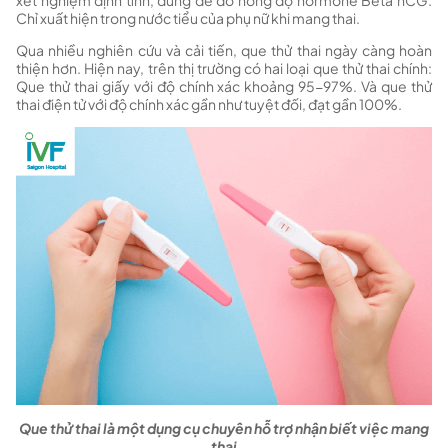
xét nghiệm định tính, dùng để đo nồng độ hormone Beta hCG.
Chỉ xuất hiện trong nước tiểu của phụ nữ khi mang thai.
Qua nhiều nghiên cứu và cải tiến, que thử thai ngày càng hoàn
thiện hơn. Hiện nay, trên thị trường có hai loại que thử thai chính:
Que thử thai giấy với độ chính xác khoảng 95-97%. Và que thử
thai điện tử với độ chính xác gần như tuyệt đối, đạt gần 100%.
Que thử thai là một dụng cụ chuyên hỗ trợ nhận biết việc mang
thai