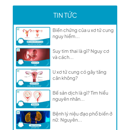
TIN TỨC
Biến chứng của u xơ tử cung
nguy hiểm...
Suy tim thai là gì? Nguy cơ
và cách...
U xơ tử cung có gây tăng
cân không?
Bế sản dịch là gì? Tìm hiểu
nguyên nhân...
Bệnh lý niệu đạo phổ biến ở
nữ: Nguyên...