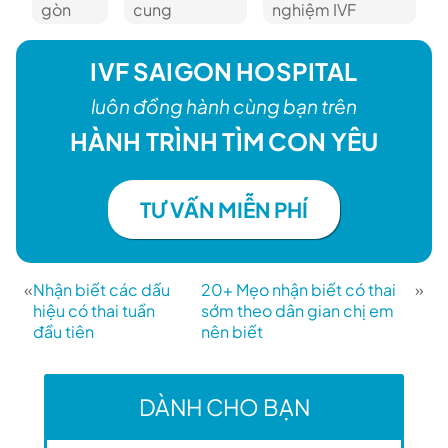
gòn
cung
nghiệm IVF
IVF SAIGON HOSPITAL
luôn đồng hành cùng bạn trên
HÀNH TRÌNH TÌM CON YÊU
TƯ VẤN MIỄN PHÍ
«
Nhận biết các dấu
20+ Mẹo nhận biết có thai
»
hiệu có thai tuần
sớm theo dân gian chị em
đầu tiên
nên biết
DÀNH CHO BẠN