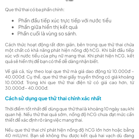
Que thử thai có ba phần chính:
Phần đầu tiếp xúc trực tiếp với nước tiểu
Phần giữa hiển thị kết quả
Phần cuối là vùng so sánh.
Cách thức hoạt động rất đơn giản, bên trong que thử thai chứa
một chất có khả năng phát hiện nồng độ hCG. Khi bắt đầu tiếp
xúc với nước tiểu của phụ nữ mang thai. Khi phát hiện hCG, kết
quả sẽ hiển thị để bạn có thể dễ dàng nhận biết.
Về giá cả, tùy theo loại que thử mà giá dao động từ 10.000đ –
40.000đ. Cụ thể, que thử thai giấy truyền thống có giá khoảng
10.000đ. Trong khi que thử thai điện tử có giá cao hơn, từ
30.000đ – 40.000đ.
Cách sử dụng que thử thai chính xác nhất
Thời điểm tốt nhất để dùng que thử thai là khoảng 10 ngày sau khi
quan hệ. Nếu thử thai quá sớm, nồng độ hCG chưa đạt mức cần
thiết để xác định rõ ràng việc mang thai.
Nếu que thử thai chỉ phát hiện nồng độ hCG lớn hơn hoặc bằng
40 mIU/ml. Bạn sẽ không thu được kết quả hai vạch dù đang