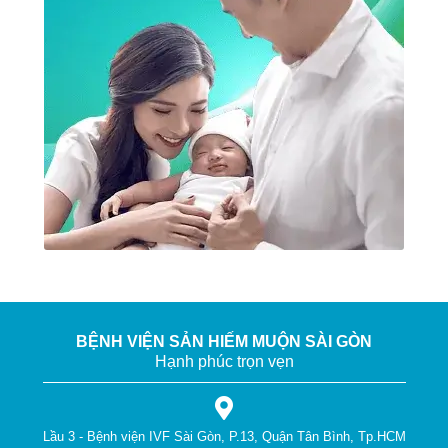
BỆNH VIỆN SẢN HIẾM MUỘN SÀI GÒN
Hạnh phúc trọn vẹn
Lầu 3 - Bệnh viện IVF Sài Gòn, P.13, Quận Tân Bình, Tp.HCM