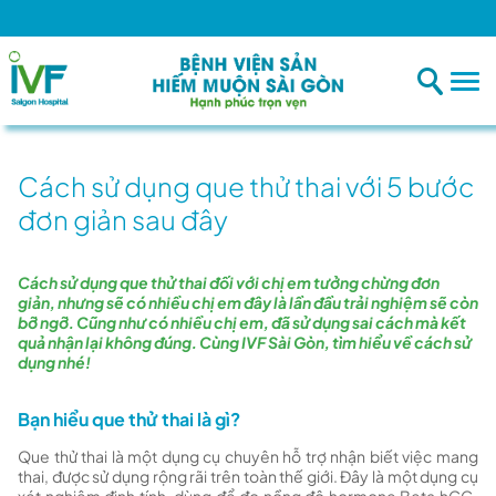
Bệnh v
Cách sử dụng que thử thai với 5 bước
đơn giản sau đây
Cách sử dụng que thử thai đối với chị em tưởng chừng đơn
giản, nhưng sẽ có nhiều chị em đây là lần đầu trải nghiệm sẽ còn
bỡ ngỡ. Cũng như có nhiều chị em, đã sử dụng sai cách mà kết
quả nhận lại không đúng. Cùng IVF Sài Gòn, tìm hiểu về cách sử
dụng nhé!
Bạn hiểu que thử thai là gì?
Que thử thai là một dụng cụ chuyên hỗ trợ nhận biết việc mang
thai, được sử dụng rộng rãi trên toàn thế giới. Đây là một dụng cụ