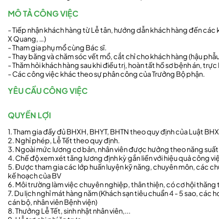
MÔ TẢ CÔNG VIỆC
- Tiếp nhận khách hàng từ Lễ tân, hướng dẫn khách hàng đến các 
X Quang, …)
- Tham gia phụ mổ cùng Bác sĩ.
- Thay băng và chăm sóc vết mổ, cắt chỉ cho khách hàng (hậu phẫu
- Thăm hỏi khách hàng sau khi điều trị, hoàn tất hồ sơ bệnh án, trực
- Các công việc khác theo sự phân công của Trưởng Bộ phận.
YÊU CẦU CÔNG VIỆC
QUYỀN LỢI
1. Tham gia đầy đủ BHXH, BHYT, BHTN theo quy định của Luật BH
2. Nghỉ phép, Lễ Tết theo quy định.
3. Ngoài mức lương cơ bản, nhân viên được hưởng theo năng suất 
4. Chế độ xem xét tăng lương định kỳ gắn liền với hiệu quả công v
5. Được tham gia các lớp huấn luyện kỹ năng, chuyên môn, các ch
kế hoạch của BV
6. Môi trường làm việc chuyên nghiệp, thân thiện, có cơ hội thăng ti
7. Du lịch nghỉ mát hàng năm (Khách sạn tiêu chuẩn 4 - 5 sao, các 
cán bộ, nhân viên Bệnh viện)
8. Thưởng Lễ Tết, sinh nhật nhân viên,...