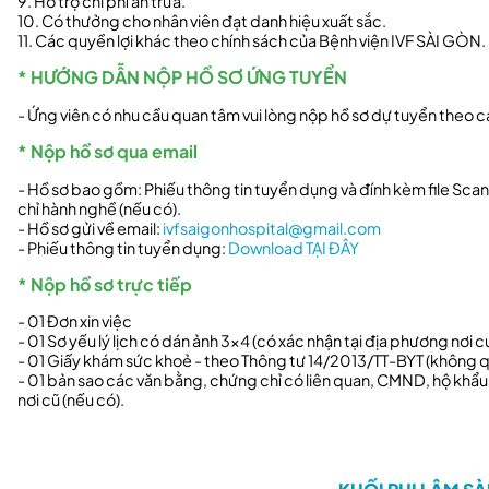
9. Hỗ trợ chi phí ăn trưa.
10. Có thưởng cho nhân viên đạt danh hiệu xuất sắc.
11. Các quyền lợi khác theo chính sách của Bệnh viện IVF SÀI GÒN.
* HƯỚNG DẪN NỘP HỒ SƠ ỨNG TUYỂN
- Ứng viên có nhu cầu quan tâm vui lòng nộp hồ sơ dự tuyển theo 
* Nộp hồ sơ qua email
- Hồ sơ bao gồm: Phiếu thông tin tuyển dụng và đính kèm file Sca
chỉ hành nghề (nếu có).
- Hồ sơ gửi về email:
ivfsaigonhospital@gmail.com
- Phiếu thông tin tuyển dụng:
Download TẠI ĐÂY
* Nộp hồ sơ trực tiếp
- 01 Đơn xin việc
- 01 Sơ yếu lý lịch có dán ảnh 3x4 (có xác nhận tại địa phương nơi 
- 01 Giấy khám sức khoẻ - theo Thông tư 14/2013/TT-BYT (không q
- 01 bản sao các văn bằng, chứng chỉ có liên quan, CMND, hộ khẩu,
nơi cũ (nếu có).