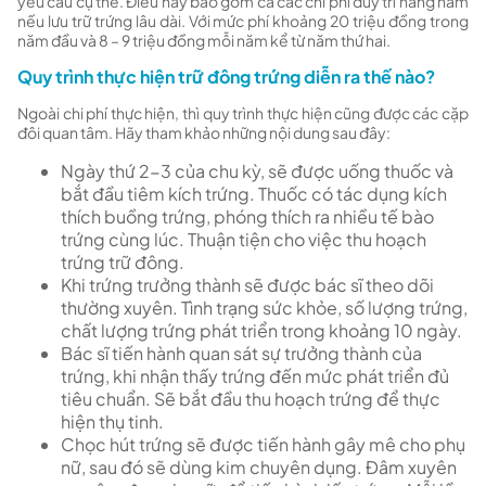
yêu cầu cụ thể. Điều này bao gồm cả các chi phí duy trì hàng năm
nếu lưu trữ trứng lâu dài. Với mức phí khoảng 20 triệu đồng trong
năm đầu và 8 – 9 triệu đồng mỗi năm kể từ năm thứ hai.
Quy trình thực hiện trữ đông trứng diễn ra thế nào?
Ngoài chi phí thực hiện, thì quy trình thực hiện cũng được các cặp
đôi quan tâm. Hãy tham khảo những nội dung sau đây:
Ngày thứ 2-3 của chu kỳ, sẽ được uống thuốc và
bắt đầu tiêm kích trứng. Thuốc có tác dụng kích
thích buồng trứng, phóng thích ra nhiều tế bào
trứng cùng lúc. Thuận tiện cho việc thu hoạch
trứng trữ đông.
Khi trứng trưởng thành sẽ được bác sĩ theo dõi
thường xuyên. Tình trạng sức khỏe, số lượng trứng,
chất lượng trứng phát triển trong khoảng 10 ngày.
Bác sĩ tiến hành quan sát sự trưởng thành của
trứng, khi nhận thấy trứng đến mức phát triển đủ
tiêu chuẩn. Sẽ bắt đầu thu hoạch trứng để thực
hiện thụ tinh.
Chọc hút trứng sẽ được tiến hành gây mê cho phụ
nữ, sau đó sẽ dùng kim chuyên dụng. Đâm xuyên