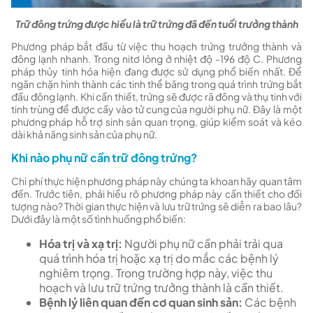
Trữ đông trứng được hiểu là trữ trứng đã đến tuổi trưởng thành
Phương pháp bắt đầu từ việc thu hoạch trứng trưởng thành và
đông lạnh nhanh. Trong nitơ lỏng ở nhiệt độ -196 độ C. Phương
pháp thủy tinh hóa hiện đang được sử dụng phổ biến nhất. Để
ngăn chặn hình thành các tinh thể băng trong quá trình trứng bắt
đầu đông lạnh. Khi cần thiết, trứng sẽ được rã đông và thụ tinh với
tinh trùng để được cấy vào tử cung của người phụ nữ. Đây là một
phương pháp hỗ trợ sinh sản quan trọng, giúp kiểm soát và kéo
dài khả năng sinh sản của phụ nữ.
Khi nào phụ nữ cần trữ đông trứng?
Chi phí thực hiện phương pháp này chúng ta khoan hãy quan tâm
đến. Trước tiên, phải hiểu rõ phương pháp này cần thiết cho đối
tượng nào? Thời gian thực hiện và lưu trữ trứng sẽ diễn ra bao lâu?
Dưới đây là một số tình huống phổ biến:
Hóa trị và xạ trị:
Người phụ nữ cần phải trải qua
quá trình hóa trị hoặc xạ trị do mắc các bệnh lý
nghiêm trọng. Trong trường hợp này, việc thu
hoạch và lưu trữ trứng trưởng thành là cần thiết.
Bệnh lý liên quan đến cơ quan sinh sản:
Các bệnh