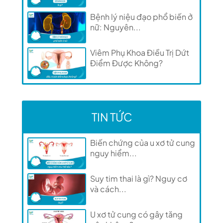
Bệnh lý niệu đạo phổ biến ở
nữ: Nguyên...
Viêm Phụ Khoa Điều Trị Dứt
Điểm Được Không?
TIN TỨC
Biến chứng của u xơ tử cung
nguy hiểm...
Suy tim thai là gì? Nguy cơ
và cách...
U xơ tử cung có gây tăng