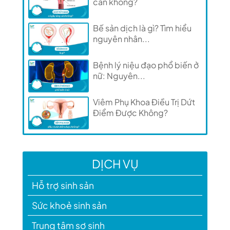
cân không?
Bế sản dịch là gì? Tìm hiểu
nguyên nhân...
Bệnh lý niệu đạo phổ biến ở
nữ: Nguyên...
Viêm Phụ Khoa Điều Trị Dứt
Điểm Được Không?
DỊCH VỤ
Hỗ trợ sinh sản
Sức khoẻ sinh sản
Trung tâm sơ sinh