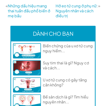
«
Những dấu hiệu mang
Hở eo tử cung ở phụ nữ:
»
thai tuần đầu phổ biến ở
Nguyên nhân và cách
mẹ bầu
điều trị
DÀNH CHO BẠN
Biến chứng của u xơ tử cung
nguy hiểm...
Suy tim thai là gì? Nguy cơ
và cách...
U xơ tử cung có gây tăng
cân không?
Bế sản dịch là gì? Tìm hiểu
nguyên nhân...