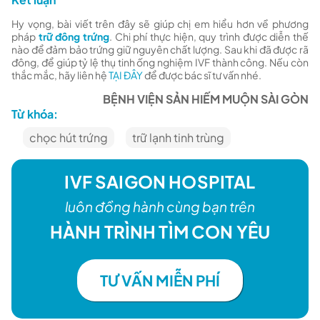
Hy vọng, bài viết trên đây sẽ giúp chị em hiểu hơn về phương
pháp
trữ đông trứng
. Chi phí thực hiện, quy trình được diễn thế
nào để đảm bảo trứng giữ nguyên chất lượng. Sau khi đã được rã
đông, để giúp tỷ lệ thụ tinh ống nghiệm IVF thành công. Nếu còn
thắc mắc, hãy liên hệ
TẠI ĐÂY
để được bác sĩ tư vấn nhé.
BỆNH VIỆN SẢN HIẾM MUỘN SÀI GÒN
Từ khóa:
chọc hút trứng
trữ lạnh tinh trùng
IVF SAIGON HOSPITAL
luôn đồng hành cùng bạn trên
HÀNH TRÌNH TÌM CON YÊU
TƯ VẤN MIỄN PHÍ