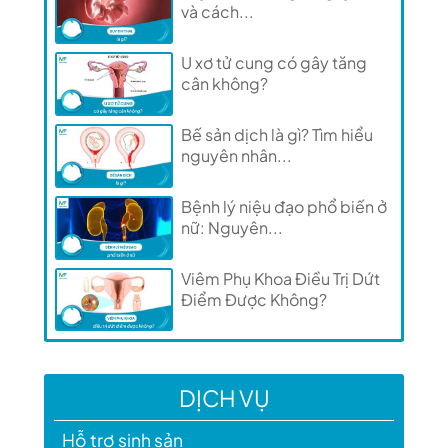
và cách...
U xơ tử cung có gây tăng
cân không?
Bế sản dịch là gì? Tìm hiểu
nguyên nhân...
Bệnh lý niệu đạo phổ biến ở
nữ: Nguyên...
Viêm Phụ Khoa Điều Trị Dứt
Điểm Được Không?
DỊCH VỤ
Hỗ trợ sinh sản