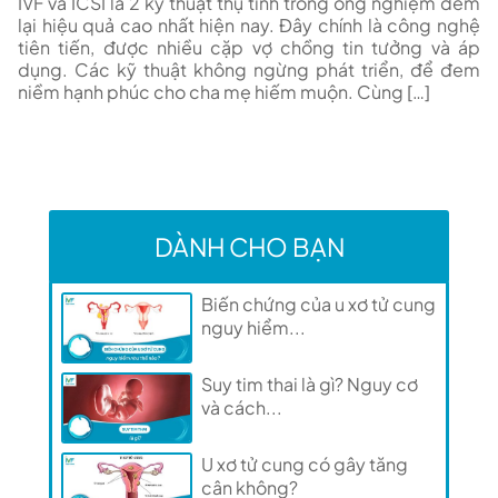
IVF và ICSI là 2 kỹ thuật thụ tinh trong ống nghiệm đem
lại hiệu quả cao nhất hiện nay. Đây chính là công nghệ
tiên tiến, được nhiều cặp vợ chồng tin tưởng và áp
dụng. Các kỹ thuật không ngừng phát triển, để đem
niềm hạnh phúc cho cha mẹ hiếm muộn. Cùng […]
DÀNH CHO BẠN
Biến chứng của u xơ tử cung
nguy hiểm...
Suy tim thai là gì? Nguy cơ
và cách...
U xơ tử cung có gây tăng
cân không?