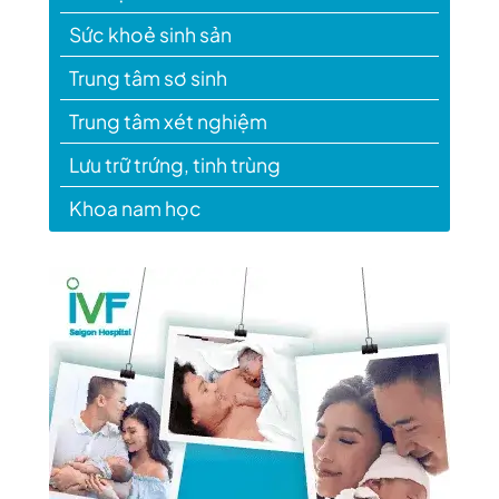
Sức khoẻ sinh sản
Trung tâm sơ sinh
Trung tâm xét nghiệm
Lưu trữ trứng, tinh trùng
Khoa nam học