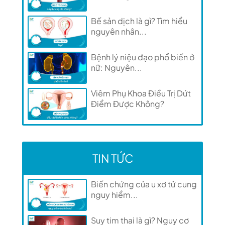
Bế sản dịch là gì? Tìm hiểu
nguyên nhân...
Bệnh lý niệu đạo phổ biến ở
nữ: Nguyên...
Viêm Phụ Khoa Điều Trị Dứt
Điểm Được Không?
TIN TỨC
Biến chứng của u xơ tử cung
nguy hiểm...
Suy tim thai là gì? Nguy cơ