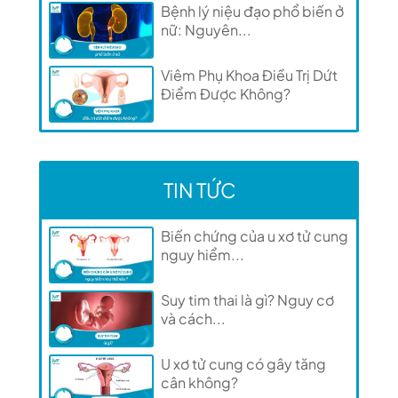
Bệnh lý niệu đạo phổ biến ở
nữ: Nguyên...
Viêm Phụ Khoa Điều Trị Dứt
Điểm Được Không?
TIN TỨC
Biến chứng của u xơ tử cung
nguy hiểm...
Suy tim thai là gì? Nguy cơ
và cách...
U xơ tử cung có gây tăng
cân không?