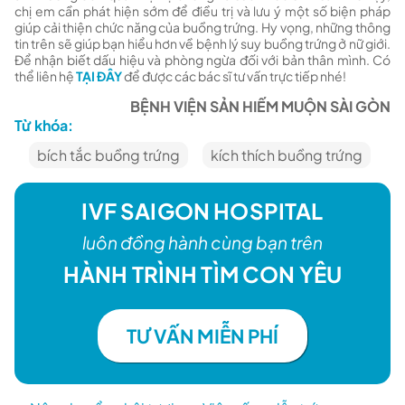
chị em cần phát hiện sớm để điều trị và lưu ý một số biện pháp
giúp cải thiện chức năng của buồng trứng. Hy vọng, những thông
tin trên sẽ giúp bạn hiểu hơn về bệnh lý suy buồng trứng ở nữ giới.
Để nhận biết dấu hiệu và phòng ngừa đối với bản thân mình. Có
thể liên hệ
TẠI ĐÂY
để được các bác sĩ tư vấn trực tiếp nhé!
BỆNH VIỆN SẢN HIẾM MUỘN SÀI GÒN
Từ khóa:
bích tắc buồng trứng
kích thích buồng trứng
IVF SAIGON HOSPITAL
luôn đồng hành cùng bạn trên
HÀNH TRÌNH TÌM CON YÊU
TƯ VẤN MIỄN PHÍ