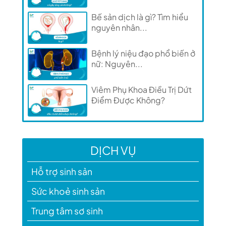
Bế sản dịch là gì? Tìm hiểu
nguyên nhân...
Bệnh lý niệu đạo phổ biến ở
nữ: Nguyên...
Viêm Phụ Khoa Điều Trị Dứt
Điểm Được Không?
DỊCH VỤ
Hỗ trợ sinh sản
Sức khoẻ sinh sản
Trung tâm sơ sinh