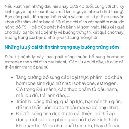
Nếu xuất hiện những dấu hiệu này dưới 40 tuổi, cùng với chu kỳ
kinh nguyệt bị rối loạn (hoặc mất kinh nguyệt nhiều hơn 3 tháng).
Bạn cần phải đến ngay bệnh viện và các cơ sở y tế có chuyên
khoa để thăm khám bác sĩ. Và được chỉ định xét nghiệm máu đo
nồng độ FSH, để giúp phát hiện bệnh lý sớm nhất. Nếu kết quả
cho thấy, bạn bị mắc bệnh lý về buồng trứng thì kết quả cho thấy.
Buồng trứng của bạn bị nhỏ lại và tử cung mỏng hơn.
Những lưu ý cải thiện tình trạng suy buồng trứng sớm
Điều trị bệnh lý này, bạn phải dùng thuốc bổ sung
hormone
estrogen theo chỉ định của bác sĩ,. Các lưu ý dưới đây, sẽ giúp cải
thiện tình trạng ở phụ nữ:
Tăng cường bổ sung các loại thực phẩm, có chứa
hormone sinh dục nữ như: isoflavone, estrogen.
Có trong Đậu nành, các thực phẩm từ đậu nành,
mè, đu đủ, trái anh đào, …
Tránh bị căng thẳng, quá áp lực, bạn nên thư giãn,
để tinh thần luôn được thoải mái và dễ chịu nhất.
Để đời sống tình dục được cải thiện, có thể áp
dụng một số biện pháp giúp hỗ trợ và kích thích
khi quan hệ. Ví dụ như: chất bôi trơn, thay đổi các