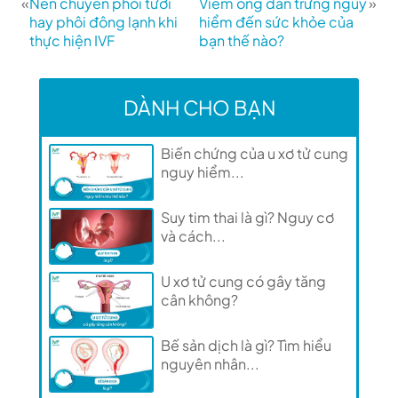
«
Nên chuyển phôi tươi
Viêm ống dẫn trứng nguy
»
hay phôi đông lạnh khi
hiểm đến sức khỏe của
thực hiện IVF
bạn thế nào?
DÀNH CHO BẠN
Biến chứng của u xơ tử cung
nguy hiểm...
Suy tim thai là gì? Nguy cơ
và cách...
U xơ tử cung có gây tăng
cân không?
Bế sản dịch là gì? Tìm hiểu
nguyên nhân...