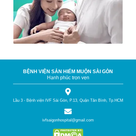
BỆNH VIỆN SẢN HIẾM MUỘN SÀI GÒN
Hạnh phúc trọn vẹn
Lầu 3 - Bệnh viện IVF Sài Gòn, P.13, Quận Tân Bình, Tp.HCM
ivfsaigonhospital@gmail.com