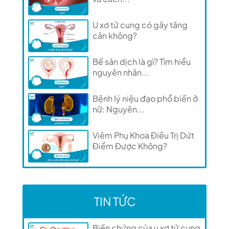
U xơ tử cung có gây tăng
cân không?
Bế sản dịch là gì? Tìm hiểu
nguyên nhân...
Bệnh lý niệu đạo phổ biến ở
nữ: Nguyên...
Viêm Phụ Khoa Điều Trị Dứt
Điểm Được Không?
TIN TỨC
Biến chứng của u xơ tử cung