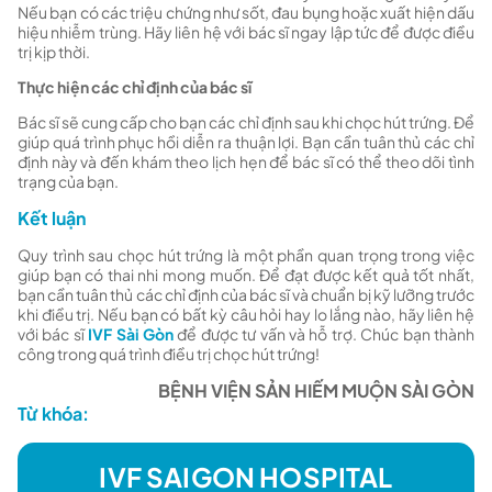
Nếu bạn có các triệu chứng như sốt, đau bụng hoặc xuất hiện dấu
hiệu nhiễm trùng. Hãy liên hệ với bác sĩ ngay lập tức để được điều
trị kịp thời.
Thực hiện các chỉ định của bác sĩ
Bác sĩ sẽ cung cấp cho bạn các chỉ định sau khi chọc hút trứng. Để
giúp quá trình phục hồi diễn ra thuận lợi. Bạn cần tuân thủ các chỉ
định này và đến khám theo lịch hẹn để bác sĩ có thể theo dõi tình
trạng của bạn.
Kết luận
Quy trình sau chọc hút trứng là một phần quan trọng trong việc
giúp bạn có thai nhi mong muốn. Để đạt được kết quả tốt nhất,
bạn cần tuân thủ các chỉ định của bác sĩ và chuẩn bị kỹ lưỡng trước
khi điều trị. Nếu bạn có bất kỳ câu hỏi hay lo lắng nào, hãy liên hệ
với bác sĩ
IVF Sài Gòn
để được tư vấn và hỗ trợ. Chúc bạn thành
công trong quá trình điều trị chọc hút trứng!
BỆNH VIỆN SẢN HIẾM MUỘN SÀI GÒN
Từ khóa:
IVF SAIGON HOSPITAL