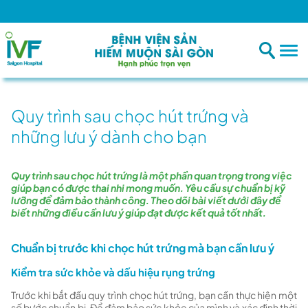
B
Quy trình sau chọc hút trứng và
những lưu ý dành cho bạn
Quy trình sau chọc hút trứng là một phần quan trọng trong việc
giúp bạn có được thai nhi mong muốn. Yêu cầu sự chuẩn bị kỹ
lưỡng để đảm bảo thành công. Theo dõi bài viết dưới đây để
biết những điều cần lưu ý giúp đạt được kết quả tốt nhất.
Chuẩn bị trước khi chọc hút trứng mà bạn cần lưu ý
Kiểm tra sức khỏe và dấu hiệu rụng trứng
Trước khi bắt đầu quy trình chọc hút trứng, bạn cần thực hiện một
số bước chuẩn bị. Để đảm bảo sức khỏe của mình và xác định thời