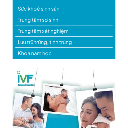
Sức khoẻ sinh sản
Trung tâm sơ sinh
Trung tâm xét nghiệm
Lưu trữ trứng, tinh trùng
Khoa nam học