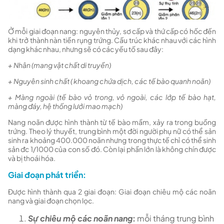
Ở mỗi giai đoạn nang: nguyên thủy, sơ cấp và thứ cấp có hốc đến
khi trở thành nàn tiền rụng trứng. Cấu trúc khác nhau với các hình
dạng khác nhau, nhưng sẽ có các yếu tố sau đây:
+ Nhân (mang vật chất di truyền)
+ Nguyên sinh chất ( khoang chứa dịch, các tế bào quanh noãn)
+ Màng ngoài (tế bào vỏ trong, vỏ ngoài, các lớp tế bào hạt,
màng đáy, hệ thống lưới mao mạch)
Nang noãn được hình thành từ tế bào mầm, xảy ra trong buồng
trứng. Theo lý thuyết, trung bình một đời người phụ nữ có thể sản
sinh ra khoảng 400.000 noãn nhưng trong thực tế chỉ có thể sinh
sản đc 1/1000 của con số đó. Còn lại phần lớn là không chín được
và bị thoái hóa.
Giai đoạn phát triển:
Được
hình thành qua 2 giai đoạn: Giai đoạn chiêu mộ các noãn
nang và giai đoạn chọn lọc.
Sự chiêu mộ các noãn nang
:
mỗi tháng trung bình