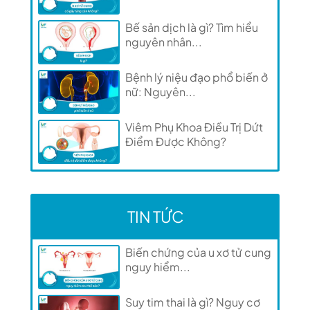
Bế sản dịch là gì? Tìm hiểu
nguyên nhân...
Bệnh lý niệu đạo phổ biến ở
nữ: Nguyên...
Viêm Phụ Khoa Điều Trị Dứt
Điểm Được Không?
TIN TỨC
Biến chứng của u xơ tử cung
nguy hiểm...
Suy tim thai là gì? Nguy cơ