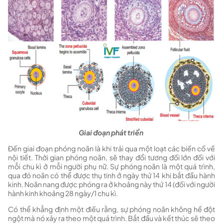
Giai đoạn phát triển
Đến giai đoạn phóng noãn là khi trải qua một loạt các biến cố về
nội tiết. Thời gian phóng noãn, sẽ thay đổi tương đối lớn đối với
mỗi chu kì ở mỗi người phụ nữ. Sự phóng noãn là một quá trình,
qua đó noãn có thể được thụ tinh ở ngày thứ 14 khi bắt đầu hành
kinh. Noãn nang được phóng ra ở khoảng này thứ 14 (đối với người
hành kinh khoảng 28 ngày/1 chu kì.
Có thể khẳng định một điều rằng, sự phóng noãn không hề đột
ngột mà nó xảy ra theo một quá trình. Bắt đầu và kết thúc sẽ theo