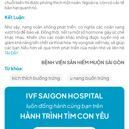
chuỗi biến thì được phóng thích một noãn. Ngoài ra, còn có các tế
bào hạt quanh nó.
Kết Luận:
Như vậy, nang noãn không phát triển: có nghĩa các noãn nang
vượt trội để bảo vệ. Đồng thời, tiết ra một số hormone gây ức chế
khác nhau. Khiến cho các noãn khác không được tuyển mộ và
giảm khả năng tiết chết và thoái hóa. Hy vọng bài viết này, sẽ giúp
các bạn hiểu hơn về quá trình phát triển của noãn nhé và liên hệ
TẠI ĐÂY.
BỆNH VIỆN SẢN HIẾM MUỘN SÀI GÒN
Từ khóa:
kích thích buồng trứng
u nang buồn trứng
IVF SAIGON HOSPITAL
luôn đồng hành cùng bạn trên
HÀNH TRÌNH TÌM CON YÊU