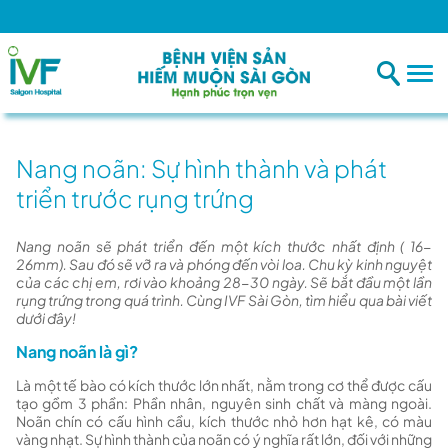
Nang noãn: Sự hình thành và phát
triển trước rụng trứng
Nang noãn sẽ phát triển đến một kích thước nhất định ( 16-
26mm). Sau đó sẽ vỡ ra và phóng đến vòi loa. Chu kỳ kinh nguyệt
của các chị em, rơi vào khoảng 28-30 ngày. Sẽ bắt đầu một lần
rụng trứng trong quá trình. Cùng IVF Sài Gòn, tìm hiểu qua bài viết
dưới đây!
Nang noãn là gì?
Là một tế bào có kích thước lớn nhất, nằm trong cơ thể được cấu
tạo gồm 3 phần: Phần nhân, nguyên sinh chất và màng ngoài.
Noãn chín có cấu hình cầu, kích thước nhỏ hơn hạt kê, có màu
vàng nhạt. Sự hình thành của noãn có ý nghĩa rất lớn, đối với những