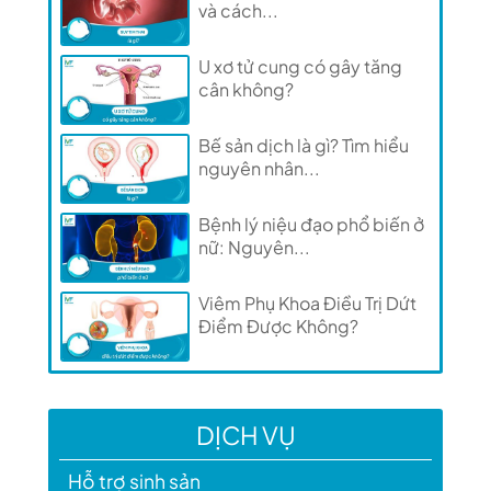
và cách...
U xơ tử cung có gây tăng
cân không?
Bế sản dịch là gì? Tìm hiểu
nguyên nhân...
Bệnh lý niệu đạo phổ biến ở
nữ: Nguyên...
Viêm Phụ Khoa Điều Trị Dứt
Điểm Được Không?
DỊCH VỤ
Hỗ trợ sinh sản