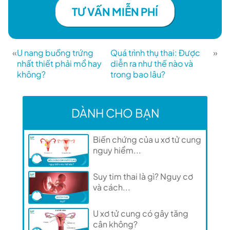
TƯ VẤN MIỄN PHÍ
«
U nang buồng trứng
Quá trình thụ thai: Được
»
nhất thiết phải mổ hay
diễn ra như thế nào và
không?
trong bao lâu?
DÀNH CHO BẠN
Biến chứng của u xơ tử cung
nguy hiểm...
Suy tim thai là gì? Nguy cơ
và cách...
U xơ tử cung có gây tăng
cân không?