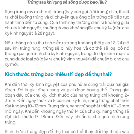
Trứng sau khi rụng sẽ sống được bao lâu?
Rụng trứng xảy ra khi một trứng (hay còn gọi là ôi trứng) chín, thoát
ra khỏi buồng trứng và di chuyển qua ống dẫn trứng để tiếp tục
hành trình đến tử cung. Quá trình này thường diễn ra khoảng giữa
chu kỳ kinh nguyệt, thường là vào khoảng giữa chu kỳ 14 (nếu chu
kỳ kinh nguyệt là 28 ngày).
Nếu không có sự thụ tinh diễn ra trong khoảng thời gian 12-24 giờ
sau khi trứng rụng, trứng sẽ bị hủy hoại và cơ thể sẽ loại bỏ nó
thông qua quá trình chu kỳ kinh nguyệt, trong đó lớp niêm mạc tử
cung được loại bỏ (gây ra chu kỳ kinh nguyệt) để chuẩn bị cho chu
kỳ mới.
Kích thước trứng bao nhiêu thì đẹp để thụ thai?
Khi đến thời kỳ kinh nguyệt của phụ nữ ai cũng trải qua hai giai
đoạn. Đó là giai đoạn nang và giai đoạn hoàng thể. Trong giai
đoạn đầu của chu kỳ, kích thước của nang trứng chỉ khoảng 2-
3mm. Đến ngày thứ 7 và 8 của chu kỳ kinh, nang trứng phát triển
đạt khoảng 10-12mm. Trung bình, nang trứng phát triển từ 1-2mm
mỗi ngày. Khi đến khoảng ngày thứ 14 của chu kỳ, nang trứng sẽ
đạt kích thước 17-18mm. Điều này chuẩn bị cho quá trình rụng
trứng.
Kích thước trứng đẹp để thụ thai có thể thay đổi tùy thuộc vào