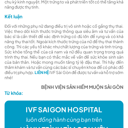
chu kỳ kinh nguyệt. Một trứng to và phát triển tốt có thể tăng khả
năng được thụ tinh.
Kết luận
Đối với những phụ nữ đang điều trị vô sinh hoặc cố gắng thụ thai.
Việc theo dõi kích thước trứng thông qua siêu âm và tư vấn của
bác sĩ là cần thiết để xác định trứng có đủ lớn để rụng và có khả
năng thụ thai tốt. Ngoài kích thước trứng của nữ để thụ thai thành
công. Thì các yếu tố khác như chất lượng của trứng và tinh trùng.
Sức khỏe tổng thể của cả nam và nữ đều quan trọng trong quá
trình thụ thai.
Nếu bạn có thắc mắc về vấn đề sức khỏe sinh sản
của bản thân. Hoặc mong muốn tăng tỷ lệ đậu thai. Thì hãy đến
thăm khám và tư vấn cùng các bác sĩ chuyên khoa để có phác đồ
điều trị phụ hợp.
LIÊN HỆ
IVF Sài Gòn để được tư vấn và hỗ trợ sớm
nhé!
BỆNH VIỆN SẢN HIẾM MUỘN SÀI GÒN
Từ khóa:
IVF SAIGON HOSPITAL
luôn đồng hành cùng bạn trên