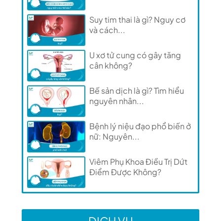
Suy tim thai là gì? Nguy cơ
và cách...
U xơ tử cung có gây tăng
cân không?
Bế sản dịch là gì? Tìm hiểu
nguyên nhân...
Bệnh lý niệu đạo phổ biến ở
nữ: Nguyên...
Viêm Phụ Khoa Điều Trị Dứt
Điểm Được Không?
DỊCH VỤ