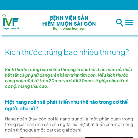
B
Kích thước trứng bao nhiêu thì rụng?
Kích thước trứng bao nhiêu thì rụng là câu hỏi thắc mắc của hầu
hết tất cả phụ nữ đang trên hành trình tìm con. Nếu kích thước
nang noãn đạt từ trên 20mm và dưới 30mm sẽ giúp phụ nữ có
cơ hội mang thai cao.
Một nang noãn sẽ phát triển như thế nào trong cơ thể
người phụ nữ?
Nang noãn (hay còn gọi là nang trứng) là một phần quan trọng
trong quá trình sinh sản của người nữ. Sự phát triển của một nang
noãn thông qua một loạt các giai đoạn: