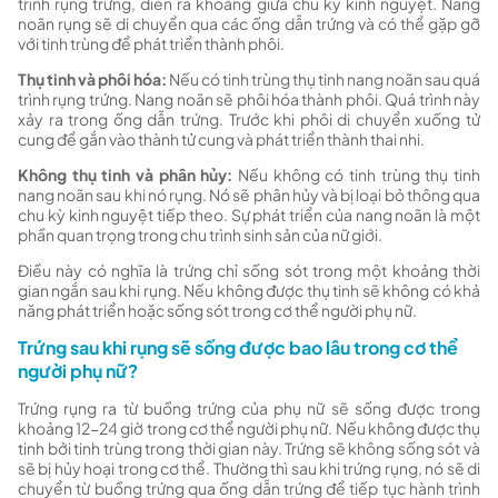
trình rụng trứng, diễn ra khoảng giữa chu kỳ kinh nguyệt. Nang
noãn rụng sẽ di chuyển qua các ống dẫn trứng và có thể gặp gỡ
với tinh trùng để phát triển thành phôi.
Thụ tinh và phôi hóa:
Nếu có tinh trùng thụ tinh nang noãn sau quá
trình rụng trứng. Nang noãn sẽ phôi hóa thành phôi. Quá trình này
xảy ra trong ống dẫn trứng. Trước khi phôi di chuyển xuống tử
cung để gắn vào thành tử cung và phát triển thành thai nhi.
Không thụ tinh và phân hủy:
Nếu không có tinh trùng thụ tinh
nang noãn sau khi nó rụng. Nó sẽ phân hủy và bị loại bỏ thông qua
chu kỳ kinh nguyệt tiếp theo. Sự phát triển của nang noãn là một
phần quan trọng trong chu trình sinh sản của nữ giới.
Điều này có nghĩa là trứng chỉ sống sót trong một khoảng thời
gian ngắn sau khi rụng. Nếu không được thụ tinh sẽ không có khả
năng phát triển hoặc sống sót trong cơ thể người phụ nữ.
Trứng sau khi rụng sẽ sống được bao lâu trong cơ thể
người phụ nữ?
Trứng rụng ra từ buồng trứng của phụ nữ sẽ sống được trong
khoảng 12-24 giờ trong cơ thể người phụ nữ. Nếu không được thụ
tinh bởi tinh trùng trong thời gian này. Trứng sẽ không sống sót và
sẽ bị hủy hoại trong cơ thể. Thường thì sau khi trứng rụng, nó sẽ di
chuyển từ buồng trứng qua ống dẫn trứng để tiếp tục hành trình