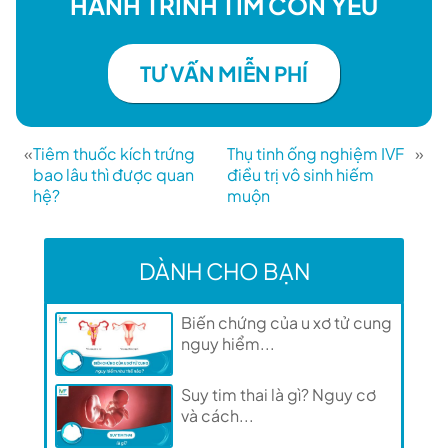
HÀNH TRÌNH TÌM CON YÊU
TƯ VẤN MIỄN PHÍ
«
Tiêm thuốc kích trứng
Thụ tinh ống nghiệm IVF
»
bao lâu thì được quan
điều trị vô sinh hiếm
hệ?
muộn
DÀNH CHO BẠN
Biến chứng của u xơ tử cung
nguy hiểm...
Suy tim thai là gì? Nguy cơ
và cách...