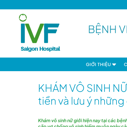
GIỚI THIỆU
Câu chuyện IV
KHÁM VÔ SINH NỮ G
Tầm nhìn - Sứ m
trị cốt lõi
tiền và lưu ý những
Nghiên cứu & T
Hoạt động cộ
Khám vô sinh nữ giới hiện nay tại các bện
Hợp tác quốc 
cặp vợ chồng vô sinh hiếm muộn ngày càn