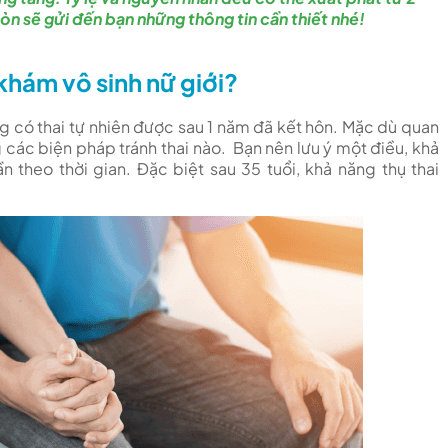
Khoa nam học
Thương hiệu
Gòn sẽ gửi đến bạn những thông tin cần thiết nhé!
 SÀI GÒN
khám vô sinh nữ giới?
ông có thai tự nhiên được sau 1 năm đã kết hôn. Mặc dù quan
ác biện pháp tránh thai nào. Bạn nên lưu ý một điều, khả
 theo thời gian. Đặc biệt sau 35 tuổi, khả năng thụ thai