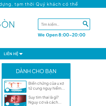
uý khách có thể khám Hiếm muộn tại địa chỉ
8:00-20:00
We Open
LIÊN HỆ
nh trình tìm con
Đặt lịch tư vấn
DÀNH CHO BẠN
nh tìm con
Địa chỉ
Tuyển dụng
Biến chứng của u xơ
tử cung nguy hiểm...
Suy tim thai là gì?
Nguy cơ và cách...