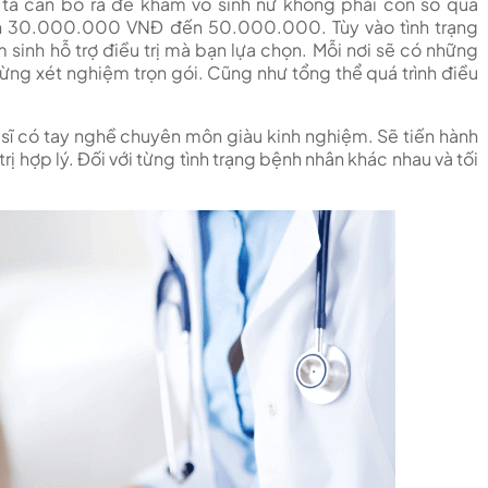
úng ta cần bỏ ra để khám vô sinh nữ không phải con số quá
n 30.000.000 VNĐ đến 50.000.000. Tùy vào tình trạng
sinh hỗ trợ điều trị mà bạn lựa chọn. Mỗi nơi sẽ có những
từng xét nghiệm trọn gói. Cũng như tổng thể quá trình điều
 sĩ có tay nghề chuyên môn giàu kinh nghiệm. Sẽ tiến hành
 hợp lý. Đối với từng tình trạng bệnh nhân khác nhau và tối