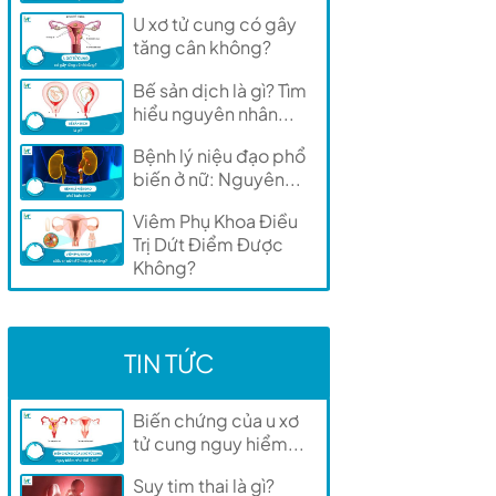
U xơ tử cung có gây
tăng cân không?
Bế sản dịch là gì? Tìm
hiểu nguyên nhân...
Bệnh lý niệu đạo phổ
biến ở nữ: Nguyên...
Viêm Phụ Khoa Điều
Trị Dứt Điểm Được
Không?
TIN TỨC
Biến chứng của u xơ
tử cung nguy hiểm...
Suy tim thai là gì?