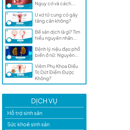
Nguy cơ và cách...
U xơ tử cung có gây
tăng cân không?
Bế sản dịch là gì? Tìm
hiểu nguyên nhân...
Bệnh lý niệu đạo phổ
biến ở nữ: Nguyên...
Viêm Phụ Khoa Điều
Trị Dứt Điểm Được
Không?
DỊCH VỤ
Hỗ trợ sinh sản
Sức khoẻ sinh sản