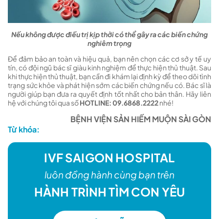
Nếu không được điều trị kịp thời có thể gây ra các biến chứng
nghiêm trọng
Để đảm bảo an toàn và hiệu quả, bạn nên chọn các cơ sở y tế uy
tín, có đội ngũ bác sĩ giàu kinh nghiệm để thực hiện thủ thuật. Sau
khi thực hiện thủ thuật, bạn cần đi khám lại định kỳ để theo dõi tình
trạng sức khỏe và phát hiện sớm các biến chứng nếu có. Bác sĩ là
người giúp bạn đưa ra quyết định tốt nhất cho bản thân. Hãy liên
hệ với chúng tôi qua số
HOTLINE: 09.6868.2222
nhé!
BỆNH VIỆN SẢN HIẾM MUỘN SÀI GÒN
Từ khóa:
IVF SAIGON HOSPITAL
luôn đồng hành cùng bạn trên
HÀNH TRÌNH TÌM CON YÊU