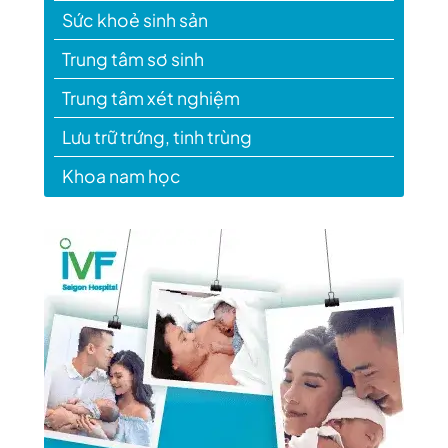
Sức khoẻ sinh sản
Trung tâm sơ sinh
Trung tâm xét nghiệm
Lưu trữ trứng, tinh trùng
Khoa nam học