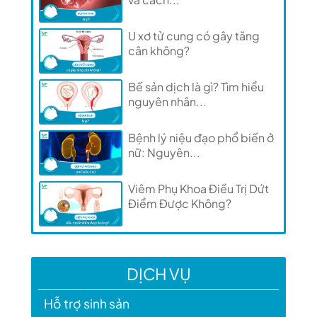
U xơ tử cung có gây tăng
cân không?
Bế sản dịch là gì? Tìm hiểu
nguyên nhân...
Bệnh lý niệu đạo phổ biến ở
nữ: Nguyên...
Viêm Phụ Khoa Điều Trị Dứt
Điểm Được Không?
DỊCH VỤ
Hỗ trợ sinh sản