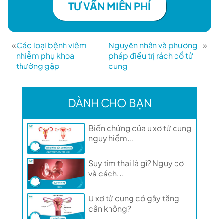
TƯ VẤN MIỄN PHÍ
«
Các loại bệnh viêm
Nguyên nhân và phương
»
nhiễm phụ khoa
pháp điều trị rách cổ tử
thường gặp
cung
DÀNH CHO BẠN
Biến chứng của u xơ tử cung
nguy hiểm...
Suy tim thai là gì? Nguy cơ
và cách...
U xơ tử cung có gây tăng
cân không?