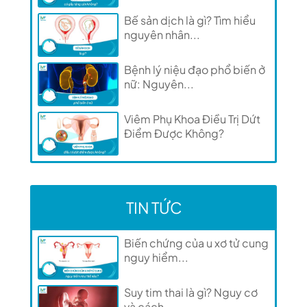
Bế sản dịch là gì? Tìm hiểu
nguyên nhân...
Bệnh lý niệu đạo phổ biến ở
nữ: Nguyên...
Viêm Phụ Khoa Điều Trị Dứt
Điểm Được Không?
TIN TỨC
Biến chứng của u xơ tử cung
nguy hiểm...
Suy tim thai là gì? Nguy cơ
và cách...