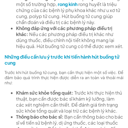
một số trường hợp,
rong kinh
rong huyết là triệu
chứng của các bệnh lý phụ khoa khác như u xơ tử
cung, polyp tử cung. Hút buồng tử cung giúp
chẩn đoán và điều trị các bệnh lý này.
Không đáp ứng với các phương pháp điều trị
khác:
Nếu các phương pháp điều trị khác như
dùng thuốc, điều chỉnh nội tiết không mang lại
hiệu quả. Hút buồng tử cung có thể được xem xét.
Những điều cần lưu ý trước khi tiến hành hút buồng tử
cung
Trước khi hút buồng tử cung, bạn cần thực hiện một số việc. Để
đảm bảo quá trình thực hiện được diễn ra an toàn và thoải mái
như:
Khám sức khỏe tổng quát:
Trước khi thực hiện thủ
thuật, bạn cần được bác sĩ khám kỹ lưỡng, làm
các xét nghiệm cần thiết. Để đánh giá tình trạng
sức khỏe tổng quát và loại trừ các bệnh lý khác.
Thông báo cho bác sĩ:
Bạn cần thông báo cho bác
sĩ về tiền sử bệnh lý, dị ứng thuốc, các loại thuốc