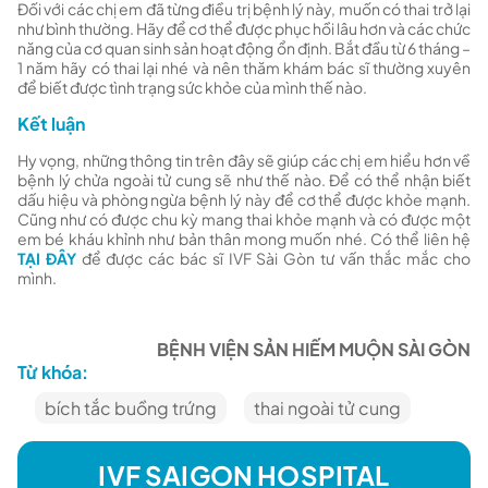
Đối với các chị em đã từng điều trị bệnh lý này, muốn có thai trở lại
như bình thường. Hãy để cơ thể được phục hồi lâu hơn và các chức
năng của cơ quan sinh sản hoạt động ổn định. Bắt đầu từ 6 tháng –
1 năm hãy có thai lại nhé và nên thăm khám bác sĩ thường xuyên
để biết được tình trạng sức khỏe của mình thế nào.
Kết luận
Hy vọng, những thông tin trên đây sẽ giúp các chị em hiểu hơn về
bệnh lý chửa ngoài tử cung sẽ như thế nào. Để có thể nhận biết
dấu hiệu và phòng ngừa bệnh lý này để cơ thể được khỏe mạnh.
Cũng như có được chu kỳ mang thai khỏe mạnh và có được một
em bé kháu khỉnh như bản thân mong muốn nhé. Có thể liên hệ
TẠI ĐÂY
để được các bác sĩ IVF Sài Gòn tư vấn thắc mắc cho
mình.
BỆNH VIỆN SẢN HIẾM MUỘN SÀI GÒN
Từ khóa:
bích tắc buồng trứng
thai ngoài tử cung
IVF SAIGON HOSPITAL