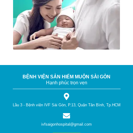
BỆNH VIỆN SẢN HIẾM MUỘN SÀI GÒN
Hạnh phúc trọn vẹn
Lầu 3 - Bệnh viện IVF Sài Gòn, P.13, Quận Tân Bình, Tp.HCM
ivfsaigonhospital@gmail.com