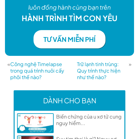
luôn đồng hành cùng bạn trên
HÀNH TRÌNH TÌM CON YÊU
TƯ VẤN MIỄN PHÍ
«
Công nghệ Timelapse
Trữ lạnh tinh trùng:
»
trong quá trình nuôi cấy
Quy trình thực hiện
phôi thế nào?
như thế nào?
DÀNH CHO BẠN
Biến chứng của u xơ tử cung
nguy hiểm...
Suy tim thai là gì? Nguy cơ