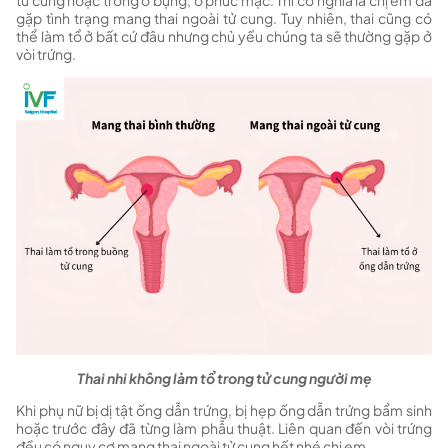
tử cung hoặc trong ổ bụng, ổ phúc mạc. Thì có nghĩa là chị em đã
gặp tình trạng mang thai ngoài tử cung. Tuy nhiên, thai cũng có
thể làm tổ ở bất cứ đâu nhưng chủ yếu chúng ta sẽ thường gặp ở
vòi trứng.
Thai nhi không làm tổ trong tử cung người mẹ
Khi phụ nữ bị dị tật ống dẫn trứng, bị hẹp ống dẫn trứng bẩm sinh
hoặc trước đây đã từng làm phẫu thuật. Liên quan đến vòi trứng
đều có nguy cơ mang thai ngoài tử cung hết nhé chị em.