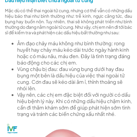
Dấu hiệu nhận biết chửa ngoài tử cung
Mặc dù có thể thai ngoài tử cung, nhưng cơ thể vẫn có những dấu
hiệu báo thai như bình thường như: trễ kinh, ngực căng tức, đau
bụng hay buồn nôn. Tuy nhiên, thai sẽ không phát triển như bình
thường do đang nằm ngoài tử cung. Như vậy, chị em nên đi tới bác
sĩ để kiểm tra và phát hiện các dấu hiệu bất thường như sau:
Âm đạo chảy máu không như bình thường: rong
huyết hay chảy máu kéo dài trước ngày hành kinh
hoặc có máu nâu, máu đen. Đây là tình trạng đáng
báo động cho các chị em.
Vùng chậu bị đau: đau vùng bụng dưới hay đau
bụng một bên là dấu hiệu của việc thai ngoài tử
cung. Cơn đau sẽ kéo dài âm ỉ, thỉnh thoảng sẽ
nhói lên.
Vậy nên, các chị em đặc biệt đối với người có dấu
hiệu bệnh lý này. Khi có những dấu hiệu chậm kinh,
cần đi thăm khám sớm để giúp phát hiện sớm tình
trạng và tránh các biến chứng xấu nhất nhé.