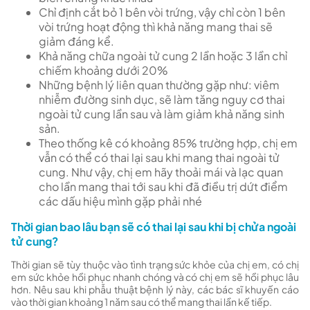
Chỉ định cắt bỏ 1 bên vòi trứng, vậy chỉ còn 1 bên
vòi trứng hoạt động thì khả năng mang thai sẽ
giảm đáng kể.
Khả năng chữa ngoài tử cung 2 lần hoặc 3 lần chỉ
chiếm khoảng dưới 20%
Những bệnh lý liên quan thường gặp như: viêm
nhiễm đường sinh dục, sẽ làm tăng nguy cơ thai
ngoài tử cung lần sau và làm giảm khả năng sinh
sản.
Theo thống kê có khoảng 85% trường hợp, chị em
vẫn có thể có thai lại sau khi mang thai ngoài tử
cung. Như vậy, chị em hãy thoải mái và lạc quan
cho lần mang thai tới sau khi đã điều trị dứt điểm
các dấu hiệu mình gặp phải nhé
Thời gian bao lâu bạn sẽ có thai lại sau khi bị chửa ngoài
tử cung?
Thời gian sẽ tùy thuộc vào tình trạng sức khỏe của chị em, có chị
em sức khỏe hồi phục nhanh chóng và có chị em sẽ hồi phục lâu
hơn. Nêu sau khi phẫu thuật bệnh lý này, các bác sĩ khuyến cáo
vào thời gian khoảng 1 năm sau có thể mang thai lần kế tiếp.