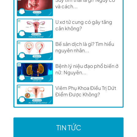
và cách...
U xơ tử cung có gây tăng
cân không?
Bế sản dịch là gì? Tìm hiểu
nguyên nhân...
Bệnh lý niệu đạo phổ biến ở
nữ: Nguyên...
Viêm Phụ Khoa Điều Trị Dứt
Điểm Được Không?
TIN TỨC