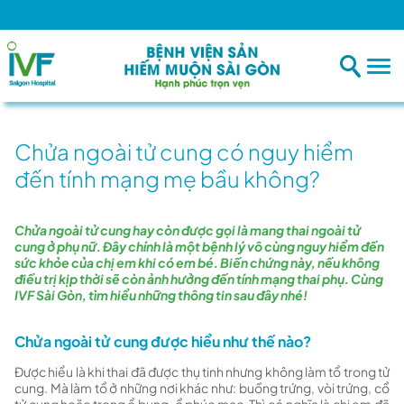
Bệ
Chửa ngoài tử cung có nguy hiểm
đến tính mạng mẹ bầu không?
Chửa ngoài tử cung hay còn được gọi là mang thai ngoài tử
cung ở phụ nữ. Đây chính là một bệnh lý vô cùng nguy hiểm đến
sức khỏe của chị em khi có em bé. Biến chứng này, nếu không
điều trị kịp thời sẽ còn ảnh hưởng đến tính mạng thai phụ. Cùng
IVF Sài Gòn, tìm hiểu những thông tin sau đây nhé!
Chửa ngoài tử cung được hiểu như thế nào?
Được hiểu là khi thai đã được thụ tinh nhưng không làm tổ trong tử
cung. Mà làm tổ ở những nơi khác như: buồng trứng, vòi trứng, cổ