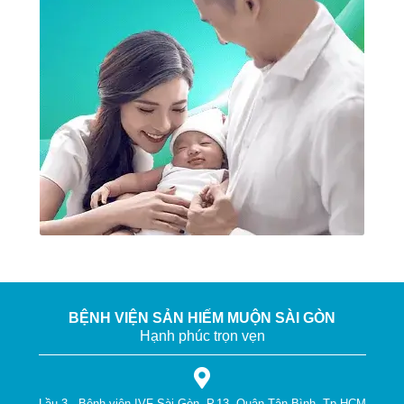
BỆNH VIỆN SẢN HIẾM MUỘN SÀI GÒN
Hạnh phúc trọn vẹn
Lầu 3 - Bệnh viện IVF Sài Gòn, P.13, Quận Tân Bình, Tp.HCM