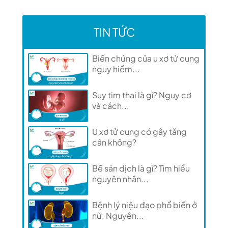
TIN TỨC
Biến chứng của u xơ tử cung
nguy hiểm...
Suy tim thai là gì? Nguy cơ
và cách...
U xơ tử cung có gây tăng
cân không?
Bế sản dịch là gì? Tìm hiểu
nguyên nhân...
Bệnh lý niệu đạo phổ biến ở
nữ: Nguyên...