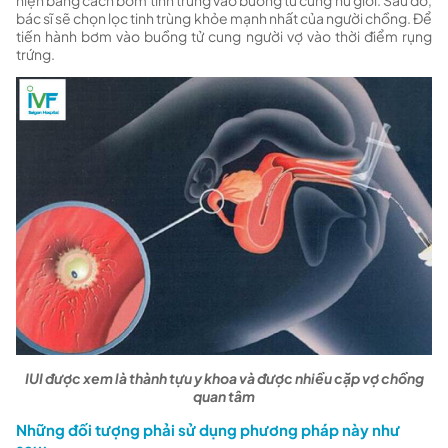
hiện bằng cách bơm tinh trùng vào buồng tử cung nữ giới. Sau đó,
bác sĩ sẽ chọn lọc tinh trùng khỏe mạnh nhất của người chồng. Để
tiến hành bơm vào buồng tử cung người vợ vào thời điểm rụng
trứng.
IUI được xem là thành tựu y khoa và được nhiều cặp vợ chồng
quan tâm
Những đối tượng phải sử dụng phương pháp này như