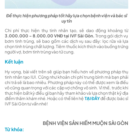
Để thực hiện phương pháp tốt hãy lựa chọn bệnh viện và bác sĩ
uy tín
Chi phí thực hiện thụ tinh nhân tạo, sẽ dao động khoảng từ
3.000.000 – 8.000.00 VNĐ tại IVF Sài Gòn.
Trong gói dịch vụ
bơm tinh trùng, sẽ bao gồm các dịch vụ sau đây: lọc rửa và lựa
chọn tinh trùng chất lượng. Tiêm thuốc kích thích vào buồng trứng
người vợ, bơm tinh trùng vào tử cung.
Kết luận
Hy vọng, bài viết trên sẽ giúp bạn hiểu hơn về phương pháp thụ
tinh nhân tạo IUI. Cũng như khoản chi phí trung bình mà bạn phải
chi trả sẽ là bao nhiêu. Phương pháp này có thể được xem là điều
vô cũng quan trọng với các cặp vợ chồng vô sinh. Vì thế, trước khi
thực hiện bất kỳ điều gì bạn hãy tham khảo và lựa chọn thật kỹ địa
điểm thăm khám nhé. Hoặc có thể liên hệ
TẠI ĐÂY
để được bác sĩ
IVF Sài Gòn tư vấn nhé!
BỆNH VIỆN SẢN HIẾM MUỘN SÀI GÒN
Từ khóa: