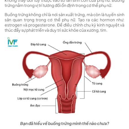
không thay đổi tùy thuộc vào số lần sinh con của phụ nữ. Buồng
trứng nằm trong vị trí tương đối ổn định trong cơ thể phụ nữ.
Buồng trứng không chỉ là nơi sản xuất trứng, mà còn là tuyến sinh
sản quan trọng trong cơ thể phụ nữ. Tạo ra các hormon như:
estrogen và progesterone. Để điều chỉnh chu kỳ kinh nguyệt và
thúc đẩy sự phát triển và duy trì sức khỏe của xương, tim.
Bạn đã hiểu về buồng trứng mình thế nào chưa?