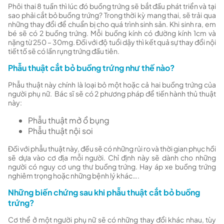
Phôi thai 8 tuần thì lúc đó buồng trứng sẽ bắt đầu phát triển và tại
sao phải cắt bỏ buồng trứng? Trong thời kỳ mang thai, sẽ trải qua
những thay đổi để chuẩn bị cho quá trình sinh sản. Khi sinh ra, em
bé sẽ có 2 buồng trứng. Mỗi buồng kính có đường kính 1cm và
nặng từ 250 – 30mg. Đối với độ tuổi dậy thì kết quả sự thay đổi nội
tiết tố sẽ có lần rụng trứng đầu tiên.
Phẫu thuật cắt bỏ buồng trứng như thế nào?
Phẫu thuật này chính là loại bỏ một hoặc cả hai buồng trứng của
người phụ nữ. Bác sĩ sẽ có 2 phương pháp để tiến hành thủ thuật
này:
Phẫu thuật mở ổ bụng
Phẫu thuật nội soi
Đối với phẫu thuật này, đều sẽ có những rủi ro và thời gian phục hồi
sẽ dựa vào cơ địa mỗi người. Chỉ định này sẽ dành cho những
người có nguy cơ ung thư buồng trứng. Hay áp xe buồng trứng
nghiêm trọng hoặc những bệnh lý khác….
Những biến chứng sau khi phẫu thuật cắt bỏ buồng
trứng?
Cơ thể ở một người phụ nữ sẽ có những thay đổi khác nhau, tùy