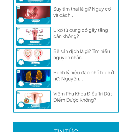
Suy tim thai là gì? Nguy cơ
và cách...
U xơ tử cung có gây tăng
cân không?
Bế sản dịch là gì? Tìm hiểu
nguyên nhân...
Bệnh lý niệu đạo phổ biến ở
nữ: Nguyên...
Viêm Phụ Khoa Điều Trị Dứt
Điểm Được Không?
TIN TỨC