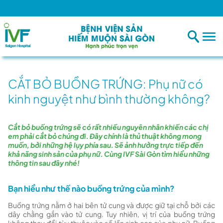
CẮT BỎ BUỒNG TRỨNG: Phụ nữ có
kinh nguyệt như bình thường không?
Cắt bỏ buồng trứng sẽ có rất nhiều nguyên nhân khiến các chị
em phải cắt bỏ chúng đi. Đây chính là thủ thuật không mong
muốn, bởi những hệ lụy phía sau. Sẽ ảnh hưởng trực tiếp đến
khả năng sinh sản của phụ nữ. Cùng IVF Sài Gòn tìm hiểu những
thông tin sau đây nhé!
Bạn hiểu như thế nào buồng trứng của mình?
Buồng trứng nằm ở hai bên tử cung và được giữ tại chỗ bởi các
dây chằng gắn vào tử cung. Tuy nhiên, vị trí của buồng trứng