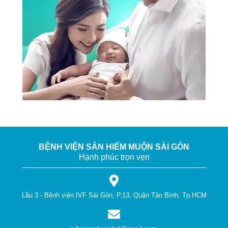
BỆNH VIỆN SẢN HIẾM MUỘN SÀI GÒN
Hạnh phúc trọn vẹn
Lầu 3 - Bệnh viện IVF Sài Gòn, P.13, Quận Tân Bình, Tp.HCM